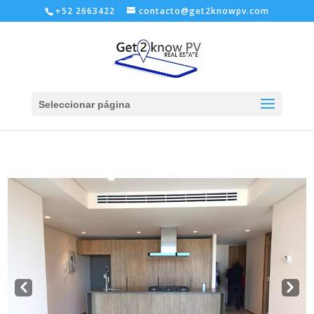
+52 2663422
contacto@get2knowpv.com
Seleccionar página
Pre
Nex
v
t