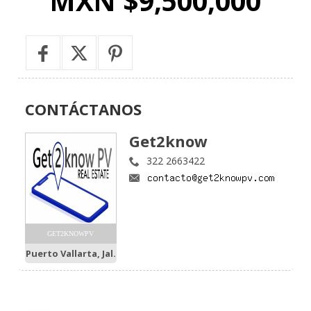
MXN $9,500,000
CONTÁCTANOS
Get2know
322 2663422
GET2KNOWPV
Puerto Vallarta, Jal.